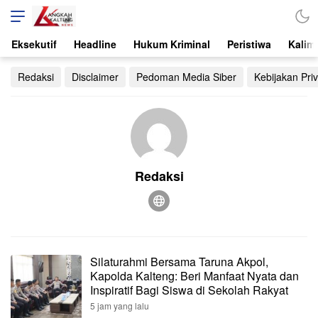
Langkah Kalteng
Teraktual dan Terpercaya
Eksekutif
Headline
Hukum Kriminal
Peristiwa
Kalim
Redaksi
Disclaimer
Pedoman Media Siber
Kebijakan Priv
Redaksi
Silaturahmi Bersama Taruna Akpol,
Kapolda Kalteng: Beri Manfaat Nyata dan
Inspiratif Bagi Siswa di Sekolah Rakyat
5 jam yang lalu