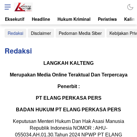
Langkah Kalteng
Teraktual dan Terpercaya
Eksekutif
Headline
Hukum Kriminal
Peristiwa
Kalim
Redaksi
Disclaimer
Pedoman Media Siber
Kebijakan Priv
Redaksi
LANGKAH KALTENG
Merupakan Media Online Teraktual Dan Terpercaya
Penerbit :
PT ELANG PERKASA PERS
BADAN HUKUM PT ELANG PERKASA PERS
Keputusan Menteri Hukum Dan Hak Asasi Manusia
Republik Indonesia NOMOR : AHU-
055034.AH.01.30.Tahun 2024 NPWP PT ELANG