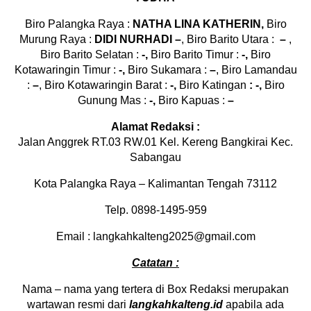
Biro Palangka Raya :
NATHA LINA KATHERIN,
Biro
Murung Raya :
DIDI NURHADI
–
, Biro Barito Utara :
–
,
Biro Barito Selatan :
-,
Biro Barito Timur :
-,
Biro
Kotawaringin Timur :
-,
Biro Sukamara :
–
, Biro Lamandau
:
–
, Biro Kotawaringin Barat :
-,
Biro Katingan
: -,
Biro
Gunung Mas :
-,
Biro Kapuas :
–
Alamat Redaksi :
Jalan Anggrek RT.03 RW.01 Kel. Kereng Bangkirai Kec.
Sabangau
Kota Palangka Raya – Kalimantan Tengah 73112
Telp. 0898-1495-959
Email : langkahkalteng2025@gmail.com
Catatan :
Nama – nama yang tertera di Box Redaksi merupakan
wartawan resmi dari
langkahkalteng.id
apabila ada