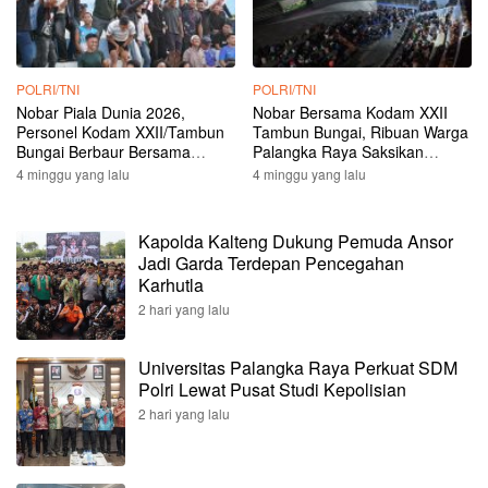
POLRI/TNI
POLRI/TNI
Nobar Piala Dunia 2026,
Nobar Bersama Kodam XXII
Personel Kodam XXII/Tambun
Tambun Bungai, Ribuan Warga
Bungai Berbaur Bersama
Palangka Raya Saksikan
Masyarakat di Bundaran Besar
Spanyol Lolos ke Semifinal
4 minggu yang lalu
4 minggu yang lalu
Kapolda Kalteng Dukung Pemuda Ansor
Jadi Garda Terdepan Pencegahan
Karhutla
2 hari yang lalu
Universitas Palangka Raya Perkuat SDM
Polri Lewat Pusat Studi Kepolisian
2 hari yang lalu