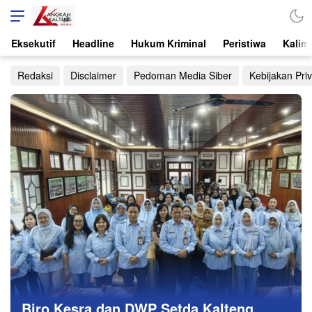
Langkah Kalteng
Teraktual dan Terpercaya
Eksekutif
Headline
Hukum Kriminal
Peristiwa
Kalim
Redaksi
Disclaimer
Pedoman Media Siber
Kebijakan Priv
Biro Kesra dan DWP Setda Kalteng