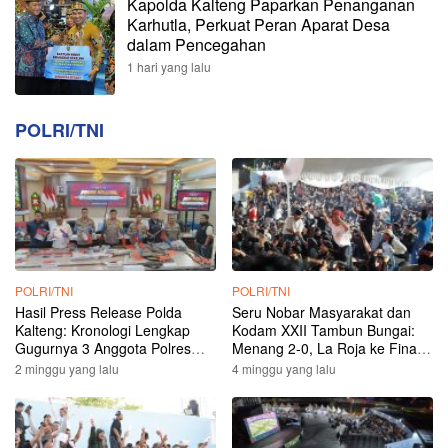
Kapolda Kalteng Paparkan Penanganan
Karhutla, Perkuat Peran Aparat Desa
dalam Pencegahan
1 hari yang lalu
POLRI/TNI
POLRI/TNI
POLRI/TNI
Hasil Press Release Polda
Seru Nobar Masyarakat dan
Kalteng: Kronologi Lengkap
Kodam XXII Tambun Bungai:
Gugurnya 3 Anggota Polres
Menang 2-0, La Roja ke Final
Katingan di Tumbang Kalemei
Piala Dunia 2026
2 minggu yang lalu
4 minggu yang lalu