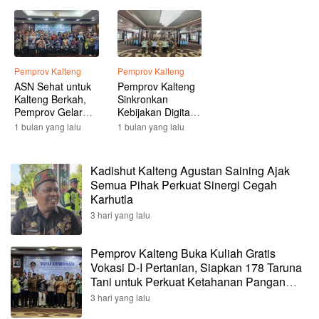
Pemprov Kalteng
Pemprov Kalteng
ASN Sehat untuk
Pemprov Kalteng
Kalteng Berkah,
Sinkronkan
Pemprov Gelar
Kebijakan Digital,
Sosialisasi
Perkuat SPBE dan
1 bulan yang lalu
1 bulan yang lalu
Germas
Pelayanan Publik
di Daerah
Kadishut Kalteng Agustan Saining Ajak
Semua Pihak Perkuat Sinergi Cegah
Karhutla
3 hari yang lalu
Pemprov Kalteng Buka Kuliah Gratis
Vokasi D-I Pertanian, Siapkan 178 Taruna
Tani untuk Perkuat Ketahanan Pangan
Daerah
3 hari yang lalu