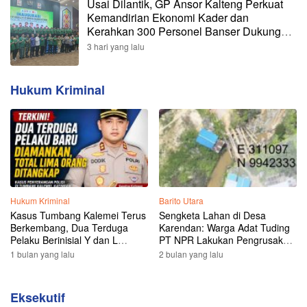
Usai Dilantik, GP Ansor Kalteng Perkuat
Kemandirian Ekonomi Kader dan
Kerahkan 300 Personel Banser Dukung
Penanggulangan Karhutla
3 hari yang lalu
Hukum Kriminal
Hukum Kriminal
Barito Utara
Kasus Tumbang Kalemei Terus
Sengketa Lahan di Desa
Berkembang, Dua Terduga
Karendan: Warga Adat Tuding
Pelaku Berinisial Y dan L
PT NPR Lakukan Pengrusakan,
Ditangkap, Total Lima Orang
Minta Perlindungan Hukum ke
1 bulan yang lalu
2 bulan yang lalu
Kini Diamankan Polisi
Presiden
Eksekutif