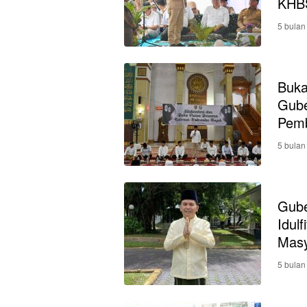
KHBS
5 bulan
Buka
Gube
Pem
5 bulan
Gube
Idulf
Masy
5 bulan