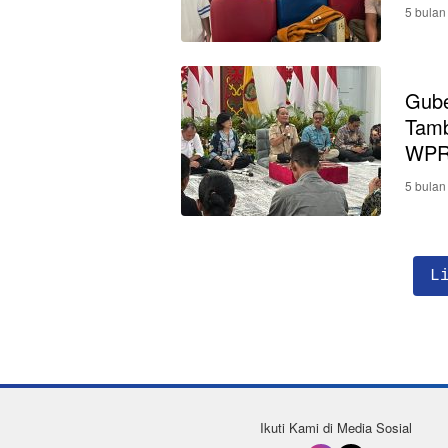
5 bulan
Gube
Tamb
WPR 
Pen
5 bulan
L
Ikuti Kami di Media Sosial