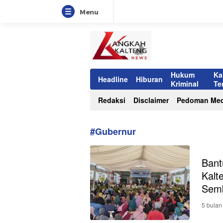
Menu
Langkah Kalteng
Teraktual dan Terpercaya
Hukum
Ka
Headline
Hiburan
Kriminal
Te
Redaksi
Disclaimer
Pedoman Med
#Gubernur
Bant
Kalt
Semb
5 bulan