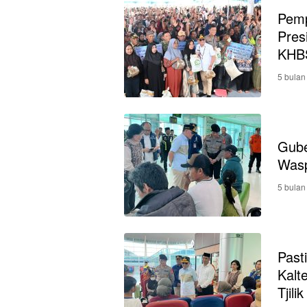
Pemp
Pres
KHBS
5 bulan
Gube
Wasp
5 bulan
Past
Kalt
Tjili