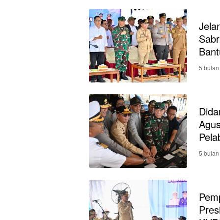
Jela
Sabr
Bant
5 bulan
Dida
Agus
Pela
5 bulan
Pemp
Pres