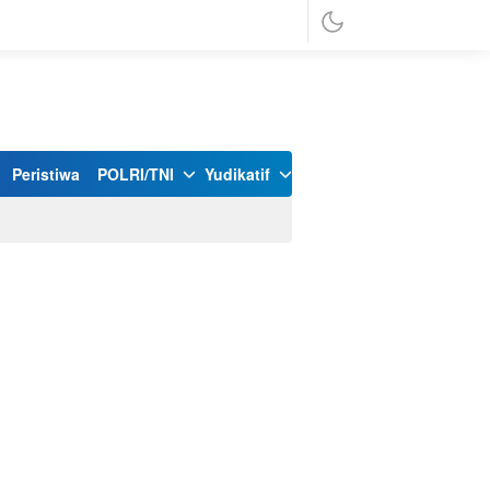
Peristiwa
POLRI/TNI
Yudikatif