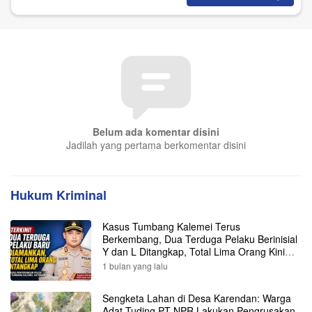
Belum ada komentar disini
Jadilah yang pertama berkomentar disini
Hukum Kriminal
Kasus Tumbang Kalemei Terus
Berkembang, Dua Terduga Pelaku Berinisial
Y dan L Ditangkap, Total Lima Orang Kini
Diamankan Polisi
1 bulan yang lalu
Sengketa Lahan di Desa Karendan: Warga
Adat Tuding PT NPR Lakukan Pengrusakan,