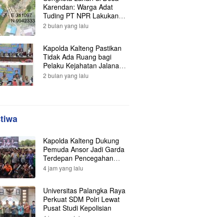
Karendan: Warga Adat
Tuding PT NPR Lakukan
Pengrusakan, Minta
2 bulan yang lalu
Perlindungan Hukum ke
Presiden
Kapolda Kalteng Pastikan
Tidak Ada Ruang bagi
Pelaku Kejahatan Jalanan,
121 Kasus Terungkap dan
2 bulan yang lalu
Ratusan Tersangka
Berhasil Dibekuk
stiwa
Kapolda Kalteng Dukung
Pemuda Ansor Jadi Garda
Terdepan Pencegahan
Karhutla
4 jam yang lalu
Universitas Palangka Raya
Perkuat SDM Polri Lewat
Pusat Studi Kepolisian