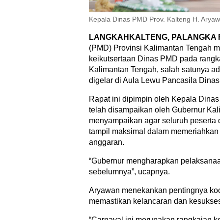
Kepala Dinas PMD Prov. Kalteng H. Aryaw
LANGKAHKALTENG, PALANGKA 
(PMD) Provinsi Kalimantan Tengah m
keikutsertaan Dinas PMD pada rangka
Kalimantan Tengah, salah satunya a
digelar di Aula Lewu Pancasila Dina
Rapat ini dipimpin oleh Kepala Din
telah disampaikan oleh Gubernur Kal
menyampaikan agar seluruh peserta 
tampil maksimal dalam memeriahkan s
anggaran.
“Gubernur mengharapkan pelaksanaan 
sebelumnya”, ucapnya.
Aryawan menekankan pentingnya koor
memastikan kelancaran dan kesukse
“Carnaval ini merupakan rangkaian 