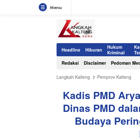
Menu
Hukum
Ka
Headline
Hiburan
Kriminal
Te
Redaksi
Disclaimer
Pedoman Med
Langkah Kalteng
Pemprov Kalteng
Kadis PMD Arya
Dinas PMD dal
Budaya Pering