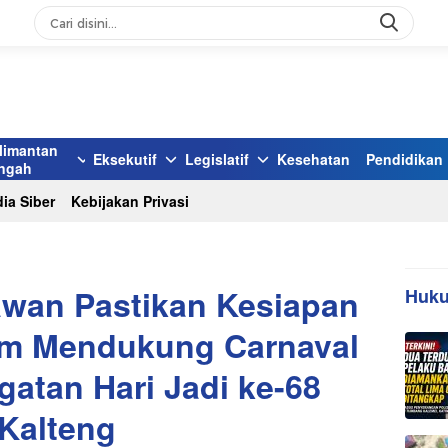
limantan
Eksekutif
Legislatif
Kesehatan
Pendidikan
ngah
ia Siber
Kebijakan Privasi
wan Pastikan Kesiapan
Huku
am Mendukung Carnaval
atan Hari Jadi ke-68
Kalteng