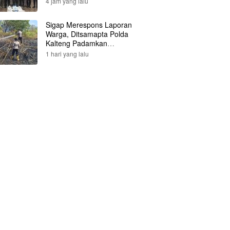
4 jam yang lalu
Sigap Merespons Laporan
Warga, Ditsamapta Polda
Kalteng Padamkan
Kebakaran Lahan
1 hari yang lalu