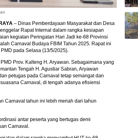
an.
RAYA
– Dinas Pemberdayaan Masyarakat dan Desa
enggelar Rapat Internal dalam rangka kesiapan
ian kegiatan Peringatan Hari Jadi ke-68 Provinsi
dalah Carnaval Budaya FBIM Tahun 2025. Rapat ini
s PMD pada Selasa (13/5/2025).
as PMD Prov. Kalteng H. Aryawan. Sebagaimana yang
imantan Tengah H. Agustiar Sabran, Aryawan
dan petugas pada Carnaval tetap semangat dan
uasana Carnaval, di tengah adanya efisiensi
Carnaval tahun ini lebih meriah dari tahun
dinasi antar peserta yang bertugas demi
san Carnaval.
kegiatan dalam rangka menyambut HUT ke-68