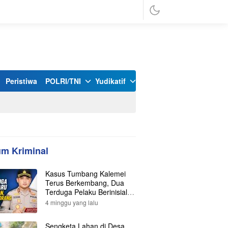
Peristiwa
POLRI/TNI
Yudikatif
m Kriminal
Kasus Tumbang Kalemei
Terus Berkembang, Dua
Terduga Pelaku Berinisial Y
dan L Ditangkap, Total Lima
4 minggu yang lalu
Orang Kini Diamankan
Polisi
Sengketa Lahan di Desa