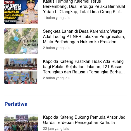
Kasus Tumbang Kalemei Terus
Berkembang, Dua Terduga Pelaku Berinisial
Y dan L Ditangkap, Total Lima Orang Kini
Diamankan Polisi
1 bulan yang lalu
Sengketa Lahan di Desa Karendan: Warga
Adat Tuding PT NPR Lakukan Pengrusakan,
Minta Perlindungan Hukum ke Presiden
2 bulan yang lalu
Kapolda Kalteng Pastikan Tidak Ada Ruang
bagi Pelaku Kejahatan Jalanan, 121 Kasus
Terungkap dan Ratusan Tersangka Berhasil
Dibekuk
2 bulan yang lalu
Peristiwa
Kapolda Kalteng Dukung Pemuda Ansor Jadi
Garda Terdepan Pencegahan Karhutla
22 jam yang lalu