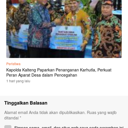
Peristiwa
Kapolda Kalteng Paparkan Penanganan Karhutla, Perkuat
Peran Aparat Desa dalam Pencegahan
1 hari yang lalu
Tinggalkan Balasan
Alamat email Anda tidak akan dipublikasikan.
Ruas yang wajib
ditandai
*
Simpan nama, email, dan situs web saya pada peramban ini