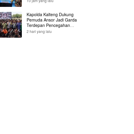
10 jam yang lalu
Kapolda Kalteng Dukung
Pemuda Ansor Jadi Garda
Terdepan Pencegahan
Karhutla
2 hari yang lalu