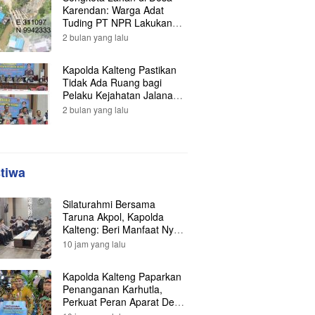
Karendan: Warga Adat
Tuding PT NPR Lakukan
Pengrusakan, Minta
2 bulan yang lalu
Perlindungan Hukum ke
Presiden
Kapolda Kalteng Pastikan
Tidak Ada Ruang bagi
Pelaku Kejahatan Jalanan,
121 Kasus Terungkap dan
2 bulan yang lalu
Ratusan Tersangka
Berhasil Dibekuk
stiwa
Silaturahmi Bersama
Taruna Akpol, Kapolda
Kalteng: Beri Manfaat Nyata
dan Inspiratif Bagi Siswa di
10 jam yang lalu
Sekolah Rakyat
Kapolda Kalteng Paparkan
Penanganan Karhutla,
Perkuat Peran Aparat Desa
dalam Pencegahan