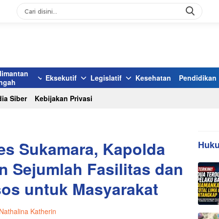
limantan
Eksekutif
Legislatif
Kesehatan
Pendidikan
ngah
ia Siber
Kebijakan Privasi
res Sukamara, Kapolda
Huku
 Sejumlah Fasilitas dan
os untuk Masyarakat
Nathalina Katherin