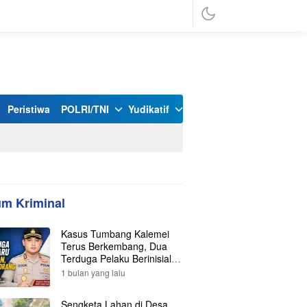
Peristiwa
POLRI/TNI
Yudikatif
m Kriminal
Kasus Tumbang Kalemei
Terus Berkembang, Dua
Terduga Pelaku Berinisial Y
dan L Ditangkap, Total Lima
1 bulan yang lalu
Orang Kini Diamankan
Polisi
Sengketa Lahan di Desa