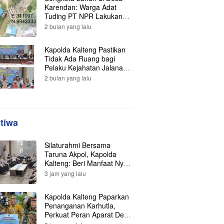
Karendan: Warga Adat
Tuding PT NPR Lakukan
Pengrusakan, Minta
2 bulan yang lalu
Perlindungan Hukum ke
Presiden
Kapolda Kalteng Pastikan
Tidak Ada Ruang bagi
Pelaku Kejahatan Jalanan,
121 Kasus Terungkap dan
2 bulan yang lalu
Ratusan Tersangka
Berhasil Dibekuk
stiwa
Silaturahmi Bersama
Taruna Akpol, Kapolda
Kalteng: Beri Manfaat Nyata
dan Inspiratif Bagi Siswa di
3 jam yang lalu
Sekolah Rakyat
Kapolda Kalteng Paparkan
Penanganan Karhutla,
Perkuat Peran Aparat Desa
dalam Pencegahan