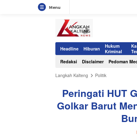
Menu
Hukum
Ka
Headline
Hiburan
Kriminal
Te
Redaksi
Disclaimer
Pedoman Med
Langkah Kalteng
Politik
Peringati HUT G
Golkar Barut Men
Bu