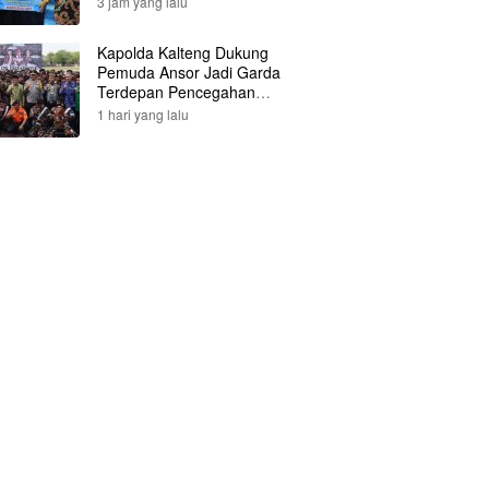
3 jam yang lalu
Kapolda Kalteng Dukung
Pemuda Ansor Jadi Garda
Terdepan Pencegahan
Karhutla
1 hari yang lalu