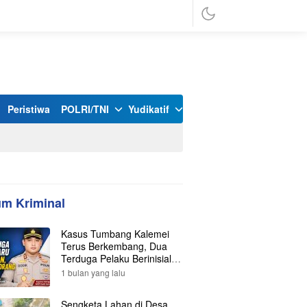
Peristiwa
POLRI/TNI
Yudikatif
m Kriminal
Kasus Tumbang Kalemei
Terus Berkembang, Dua
Terduga Pelaku Berinisial Y
dan L Ditangkap, Total Lima
1 bulan yang lalu
Orang Kini Diamankan
Polisi
Sengketa Lahan di Desa