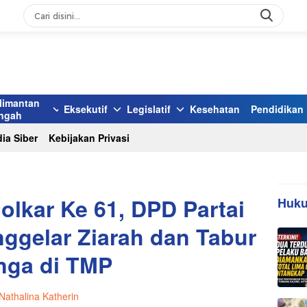
limantan
Eksekutif
Legislatif
Kesehatan
Pendidikan
ngah
ia Siber
Kebijakan Privasi
olkar Ke 61, DPD Partai
Huku
ggelar Ziarah dan Tabur
nga di TMP
Nathalina Katherin