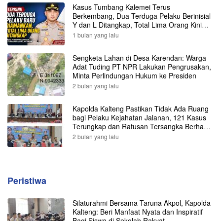
Kasus Tumbang Kalemei Terus
Berkembang, Dua Terduga Pelaku Berinisial
Y dan L Ditangkap, Total Lima Orang Kini
Diamankan Polisi
1 bulan yang lalu
Sengketa Lahan di Desa Karendan: Warga
Adat Tuding PT NPR Lakukan Pengrusakan,
Minta Perlindungan Hukum ke Presiden
2 bulan yang lalu
Kapolda Kalteng Pastikan Tidak Ada Ruang
bagi Pelaku Kejahatan Jalanan, 121 Kasus
Terungkap dan Ratusan Tersangka Berhasil
Dibekuk
2 bulan yang lalu
Peristiwa
Silaturahmi Bersama Taruna Akpol, Kapolda
Kalteng: Beri Manfaat Nyata dan Inspiratif
Bagi Siswa di Sekolah Rakyat