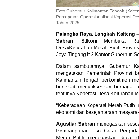
Foto Gubernur Kalimantan Tengah (Kalte
Percepatan Operasionalisasi Koperasi De
Tahun 2025
Palangka Raya, Langkah Kalteng –
Sabran, S.Ikom
Membuka Rakort
Desa/Kelurahan Merah Putih Provins
Jaya Tingang lt.2 Kantor Gubernur, Se
Dalam sambutannya, Gubernur K
mengatakan Pemerintah Provinsi b
Kalimantan Tengah berkomitmen m
bertekad menyukseskan berbagai a
tentunya Koperasi Desa Kelurahan Me
“Keberadaan Koperasi Merah Putih in
ekonomi dan kesejahteraan masyaraka
Agustiar Sabran
menegaskan sesuai
Pembangunan Fisik Gerai, Perguda
Merah Putih, menegaskan Bupati d