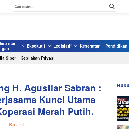
limantan
Eksekutif
Legislatif
Kesehatan
Pendidikan
ngah
ia Siber
Kebijakan Privasi
g H. Agustiar Sabran :
Huku
erjasama Kunci Utama
operasi Merah Putih.
Redaksi