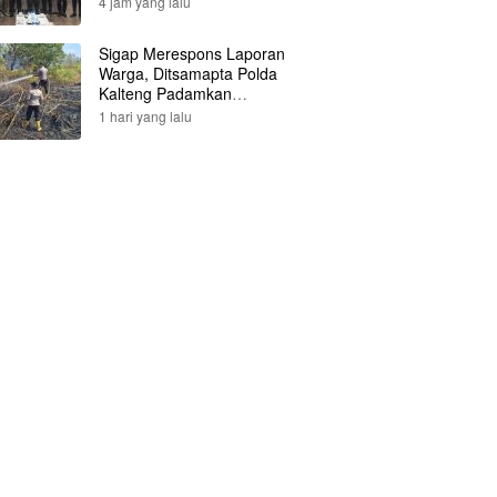
4 jam yang lalu
Sigap Merespons Laporan
Warga, Ditsamapta Polda
Kalteng Padamkan
Kebakaran Lahan
1 hari yang lalu