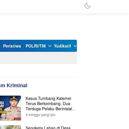
Peristiwa
POLRI/TNI
Yudikatif
m Kriminal
Kasus Tumbang Kalemei
Terus Berkembang, Dua
Terduga Pelaku Berinisial Y
dan L Ditangkap, Total Lima
4 minggu yang lalu
Orang Kini Diamankan
Polisi
Sengketa Lahan di Desa