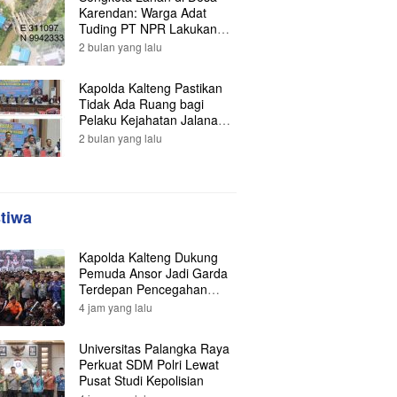
Karendan: Warga Adat
Tuding PT NPR Lakukan
Pengrusakan, Minta
2 bulan yang lalu
Perlindungan Hukum ke
Presiden
Kapolda Kalteng Pastikan
Tidak Ada Ruang bagi
Pelaku Kejahatan Jalanan,
121 Kasus Terungkap dan
2 bulan yang lalu
Ratusan Tersangka
Berhasil Dibekuk
stiwa
Kapolda Kalteng Dukung
Pemuda Ansor Jadi Garda
Terdepan Pencegahan
Karhutla
4 jam yang lalu
Universitas Palangka Raya
Perkuat SDM Polri Lewat
Pusat Studi Kepolisian