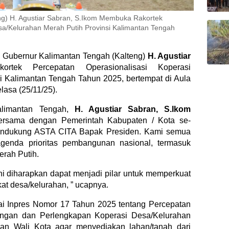
ng) H. Agustiar Sabran, S.Ikom Membuka Rakortek
sa/Kelurahan Merah Putih Provinsi Kalimantan Tengah
Gubernur Kalimantan Tengah (Kalteng)
H. Agustiar
ek Percepatan Operasionalisasi Koperasi
i Kalimantan Tengah Tahun 2025, bertempat di Aula
lasa (25/11/25).
alimantan Tengah,
H. Agustiar Sabran, S.Ikom
ersama dengan Pemerintah Kabupaten / Kota se-
endukung ASTA CITA Bapak Presiden. Kami semua
genda prioritas pembangunan nasional, termasuk
rah Putih.
i diharapkan dapat menjadi pilar untuk memperkuat
t desa/kelurahan, ” ucapnya.
 Inpres Nomor 17 Tahun 2025 tentang Percepatan
ngan dan Perlengkapan Koperasi Desa/Kelurahan
an Wali Kota agar menyediakan lahan/tanah dari