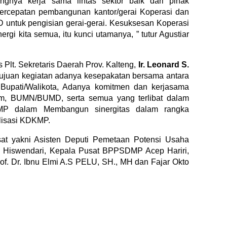
ingnya kerja sama lintas sektor baik dari pihak
ercepatan pembangunan kantor/gerai Koperasi dan
ntuk pengisian gerai-gerai. Kesuksesan Koperasi
rgi kita semua, itu kunci utamanya, ” tutur Agustiar
 Plt. Sekretaris Daerah Prov. Kalteng,
Ir. Leonard S.
juan kegiatan adanya kesepakatan bersama antara
upati/Walikota, Adanya komitmen dan kerjasama
m, BUMN/BUMD, serta semua yang terlibat dalam
KMP dalam Membangun sinergitas dalam rangka
lisasi KDKMP.
sat yakni Asisten Deputi Pemetaan Potensi Usaha
y Hiswendari, Kepala Pusat BPPSDMP Acep Hariri,
f. Dr. Ibnu Elmi A.S PELU, SH., MH dan Fajar Okto