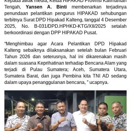
Kepada awak media, Ketua HIPAKAD Provinsi Kalimantan
Tengah,
Yansen A. Binti
membenarkan terjadinya
penundaan pelantikan pengurus HIPAKAD sehubungan
terbitnya Surat DPD Hipakad Kalteng, tanggal 4 Desember
2025, No. B-031/DPD.HPHKD-KTG/XII/2025 setalah
berkoordinasi dengan DPP HIPAKAD Pusat.
“Menghimbau agar Acara Pelantikan DPD Hipakad
Kalteng sebaiknya dilaksanakan setelah bulan Februari
Tahun 2026 dan seterusnya, hal ini dikarenakan masih
dalam suasana Keprihatinan terhadap Bencana Alam yang
terjadi di Pulau Sumatera; Aceh, Sumatera Utara,
Sumatera Barat, dan juga Pembina kita TNI AD sedang
dalam upaya penanggulanan bencana, ” ucapnya.