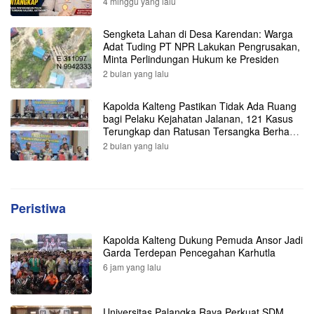
4 minggu yang lalu
Sengketa Lahan di Desa Karendan: Warga
Adat Tuding PT NPR Lakukan Pengrusakan,
Minta Perlindungan Hukum ke Presiden
2 bulan yang lalu
Kapolda Kalteng Pastikan Tidak Ada Ruang
bagi Pelaku Kejahatan Jalanan, 121 Kasus
Terungkap dan Ratusan Tersangka Berhasil
Dibekuk
2 bulan yang lalu
Peristiwa
Kapolda Kalteng Dukung Pemuda Ansor Jadi
Garda Terdepan Pencegahan Karhutla
6 jam yang lalu
Universitas Palangka Raya Perkuat SDM