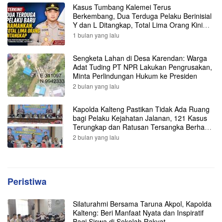
Kasus Tumbang Kalemei Terus
Berkembang, Dua Terduga Pelaku Berinisial
Y dan L Ditangkap, Total Lima Orang Kini
Diamankan Polisi
1 bulan yang lalu
Sengketa Lahan di Desa Karendan: Warga
Adat Tuding PT NPR Lakukan Pengrusakan,
Minta Perlindungan Hukum ke Presiden
2 bulan yang lalu
Kapolda Kalteng Pastikan Tidak Ada Ruang
bagi Pelaku Kejahatan Jalanan, 121 Kasus
Terungkap dan Ratusan Tersangka Berhasil
Dibekuk
2 bulan yang lalu
Peristiwa
Silaturahmi Bersama Taruna Akpol, Kapolda
Kalteng: Beri Manfaat Nyata dan Inspiratif
Bagi Siswa di Sekolah Rakyat