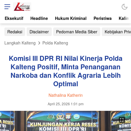
Eksekutif
Headline
Hukum Kriminal
Peristiwa
Kalim
Redaksi
Disclaimer
Pedoman Media Siber
Kebijakan Priv
Langkah Kalteng
Polda Kalteng
Komisi III DPR RI Nilai Kinerja Polda
Kalteng Positif, Minta Penanganan
Narkoba dan Konflik Agraria Lebih
Optimal
Nathalina Katherin
April 25, 2026 1:01 pm