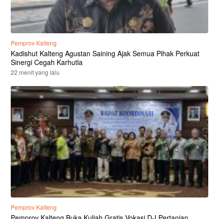
Pemprov Kalteng
Kadishut Kalteng Agustan Saining Ajak Semua Pihak Perkuat
Sinergi Cegah Karhutla
22 menit yang lalu
Pemprov Kalteng
Pemprov Kalteng Buka Kuliah Gratis Vokasi D-I Pertanian,