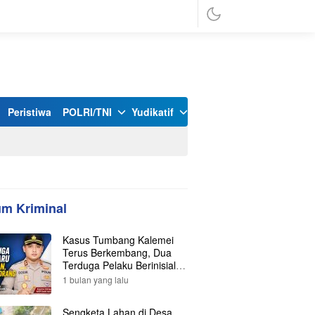
Peristiwa
POLRI/TNI
Yudikatif
m Kriminal
Kasus Tumbang Kalemei
Terus Berkembang, Dua
Terduga Pelaku Berinisial Y
dan L Ditangkap, Total Lima
1 bulan yang lalu
Orang Kini Diamankan
Polisi
Sengketa Lahan di Desa