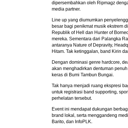
dipersembahkan oleh Ripmagz denga
media partner.
Line up yang diumumkan penyelengga
besar bagi penikmat musik ekstrem d
Republik of Hell dan Hunter of Born
mereka. Sementara dari Palangka Ray
antaranya Nature of Depravity, Head
Hitam. Tak ketinggalan, band Kirin d
Dengan dominasi genre hardcore, deat
akan menghadirkan dentuman penuh
keras di Bumi Tambun Bungai.
Tak hanya menjadi ruang ekspresi ba
untuk registrasi band supporting, spon
perhelatan tersebut.
Event ini mendapat dukungan berbagai
brand lokal, serta menggandeng media
Barito, dan InfoPLK.