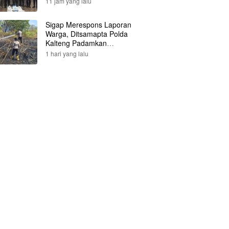
11 jam yang lalu
Sigap Merespons Laporan
Warga, Ditsamapta Polda
Kalteng Padamkan
Kebakaran Lahan
1 hari yang lalu