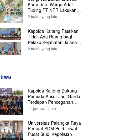
Karendan: Warga Adat
Tuding PT NPR Lakukan
Pengrusakan, Minta
2 bulan yang lalu
Perlindungan Hukum ke
Presiden
Kapolda Kalteng Pastikan
Tidak Ada Ruang bagi
Pelaku Kejahatan Jalanan,
121 Kasus Terungkap dan
2 bulan yang lalu
Ratusan Tersangka
Berhasil Dibekuk
stiwa
Kapolda Kalteng Dukung
Pemuda Ansor Jadi Garda
Terdepan Pencegahan
Karhutla
11 jam yang lalu
Universitas Palangka Raya
Perkuat SDM Polri Lewat
Pusat Studi Kepolisian