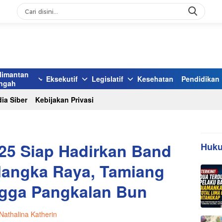
limantan
Eksekutif
Legislatif
Kesehatan
Pendidikan
ngah
ia Siber
Kebijakan Privasi
025 Siap Hadirkan Band
Huku
langka Raya, Tamiang
ngga Pangkalan Bun
Nathalina Katherin