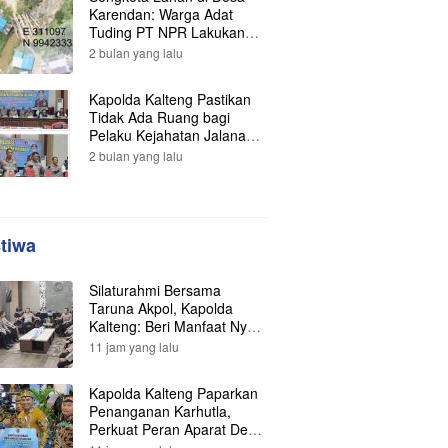
Karendan: Warga Adat
Tuding PT NPR Lakukan
Pengrusakan, Minta
2 bulan yang lalu
Perlindungan Hukum ke
Presiden
Kapolda Kalteng Pastikan
Tidak Ada Ruang bagi
Pelaku Kejahatan Jalanan,
121 Kasus Terungkap dan
2 bulan yang lalu
Ratusan Tersangka
Berhasil Dibekuk
stiwa
Silaturahmi Bersama
Taruna Akpol, Kapolda
Kalteng: Beri Manfaat Nyata
dan Inspiratif Bagi Siswa di
11 jam yang lalu
Sekolah Rakyat
Kapolda Kalteng Paparkan
Penanganan Karhutla,
Perkuat Peran Aparat Desa
dalam Pencegahan