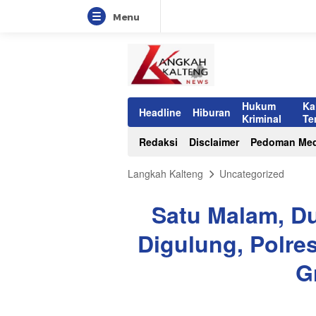
Menu
Hukum
Ka
Headline
Hiburan
Kriminal
Te
Redaksi
Disclaimer
Pedoman Med
Langkah Kalteng
Uncategorized
Satu Malam, D
Digulung, Polre
G