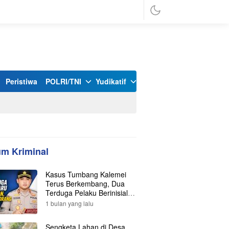
Peristiwa
POLRI/TNI
Yudikatif
m Kriminal
Kasus Tumbang Kalemei
Terus Berkembang, Dua
Terduga Pelaku Berinisial Y
dan L Ditangkap, Total Lima
1 bulan yang lalu
Orang Kini Diamankan
Polisi
Sengketa Lahan di Desa