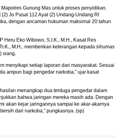
i Mapolres Gunung Mas untuk proses penyidikan.
t (2) Jo Pasal 112 Ayat (2) Undang-Undang RI
tika, dengan ancaman hukuman maksimal 20 tahun
 Heru Eko Wibowo, S.I.K., M.H., Kasat Res
.Tr.K., M.H., memberikan keterangan kepada sihumas
) siang.
lam menyikapi setiap laporan dari masyarakat. Sesuai
ada ampun bagi pengedar narkoba,” ujar kasat
rhasilan menangkap dua terduga pengedar dalam
njukkan bahwa jaringan mereka masih ada. Dengan
ami akan kejar jaringannya sampai ke akar-akarnya
rsih dari narkoba,” pungkasnya. (sp)