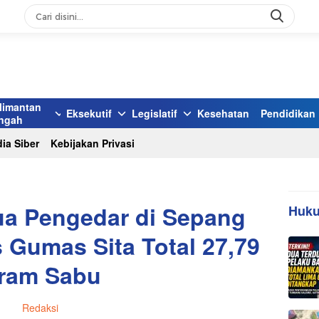
limantan
Eksekutif
Legislatif
Kesehatan
Pendidikan
ngah
ia Siber
Kebijakan Privasi
ua Pengedar di Sepang
Huku
s Gumas Sita Total 27,79
ram Sabu
Redaksi