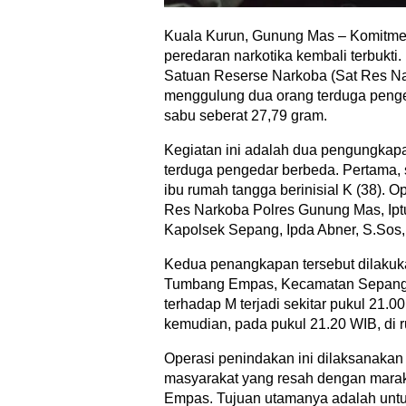
Kuala Kurun, Gunung Mas – Komitm
peredaran narkotika kembali terbukt
Satuan Reserse Narkoba (Sat Res Na
menggulung dua orang terduga penged
sabu seberat 27,79 gram.
Kegiatan ini adalah dua pengungkapa
terduga pengedar berbeda. Pertama, s
ibu rumah tangga berinisial K (38). 
Res Narkoba Polres Gunung Mas, Iptu
Kapolsek Sepang, Ipda Abner, S.Sos
Kedua penangkapan tersebut dilakuk
Tumbang Empas, Kecamatan Sepang
terhadap M terjadi sekitar pukul 21.
kemudian, pada pukul 21.20 WIB, di 
Operasi penindakan ini dilaksanakan 
masyarakat yang resah dengan marak
Empas. Tujuan utamanya adalah untu