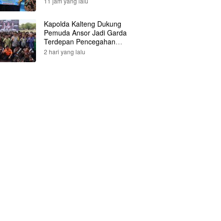
11 jam yang lalu
Kapolda Kalteng Dukung
Pemuda Ansor Jadi Garda
Terdepan Pencegahan
Karhutla
2 hari yang lalu