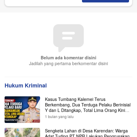
Belum ada komentar disini
Jadilah yang pertama berkomentar disini
Hukum Kriminal
Kasus Tumbang Kalemei Terus
Berkembang, Dua Terduga Pelaku Berinisial
Y dan L Ditangkap, Total Lima Orang Kini
Diamankan Polisi
1 bulan yang lalu
Sengketa Lahan di Desa Karendan: Warga
Adat Tuding PT NPR Lakukan Pengrusakan,