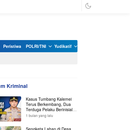
Peristiwa
POLRI/TNI
Yudikatif
m Kriminal
Kasus Tumbang Kalemei
Terus Berkembang, Dua
Terduga Pelaku Berinisial Y
dan L Ditangkap, Total Lima
1 bulan yang lalu
Orang Kini Diamankan
Polisi
Sengketa Lahan di Desa