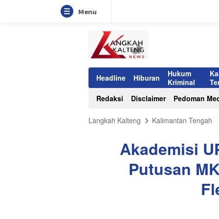
Menu
Hukum
Ka
Headline
Hiburan
Kriminal
Te
Redaksi
Disclaimer
Pedoman Med
Langkah Kalteng
Kalimantan Tengah
Akademisi UP
Putusan MK 
Fl