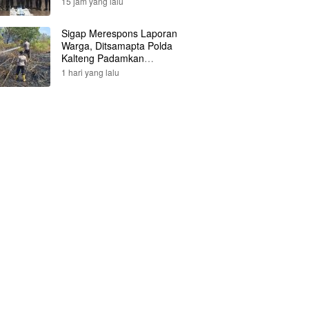
15 jam yang lalu
Sigap Merespons Laporan
Warga, Ditsamapta Polda
Kalteng Padamkan
Kebakaran Lahan
1 hari yang lalu