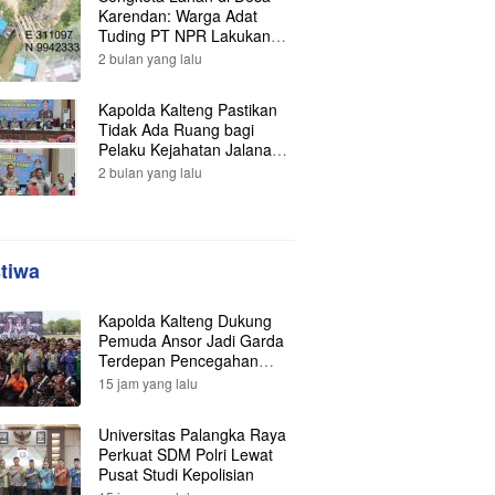
Karendan: Warga Adat
Tuding PT NPR Lakukan
Pengrusakan, Minta
2 bulan yang lalu
Perlindungan Hukum ke
Presiden
Kapolda Kalteng Pastikan
Tidak Ada Ruang bagi
Pelaku Kejahatan Jalanan,
121 Kasus Terungkap dan
2 bulan yang lalu
Ratusan Tersangka
Berhasil Dibekuk
stiwa
Kapolda Kalteng Dukung
Pemuda Ansor Jadi Garda
Terdepan Pencegahan
Karhutla
15 jam yang lalu
Universitas Palangka Raya
Perkuat SDM Polri Lewat
Pusat Studi Kepolisian