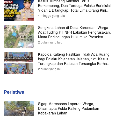
Kasus Tumbang Kalemei Terus
Berkembang, Dua Terduga Pelaku Berinisial
Y dan L Ditangkap, Total Lima Orang Kini
Diamankan Polisi
4 minggu yang lalu
Sengketa Lahan di Desa Karendan: Warga
Adat Tuding PT NPR Lakukan Pengrusakan,
Minta Perlindungan Hukum ke Presiden
2 bulan yang lalu
Kapolda Kalteng Pastikan Tidak Ada Ruang
bagi Pelaku Kejahatan Jalanan, 121 Kasus
Terungkap dan Ratusan Tersangka Berhasil
Dibekuk
2 bulan yang lalu
Peristiwa
Sigap Merespons Laporan Warga,
Ditsamapta Polda Kalteng Padamkan
Kebakaran Lahan