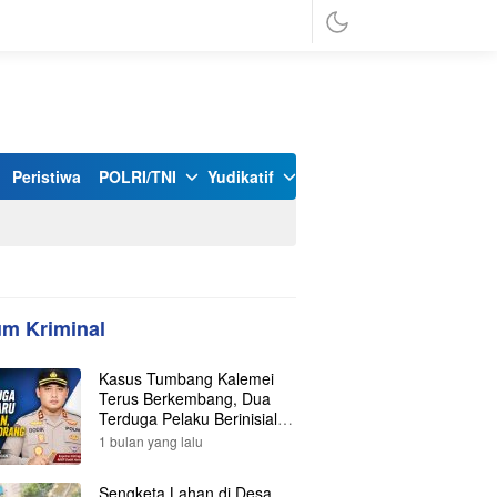
Peristiwa
POLRI/TNI
Yudikatif
m Kriminal
Kasus Tumbang Kalemei
Terus Berkembang, Dua
Terduga Pelaku Berinisial Y
dan L Ditangkap, Total Lima
1 bulan yang lalu
Orang Kini Diamankan
Polisi
Sengketa Lahan di Desa