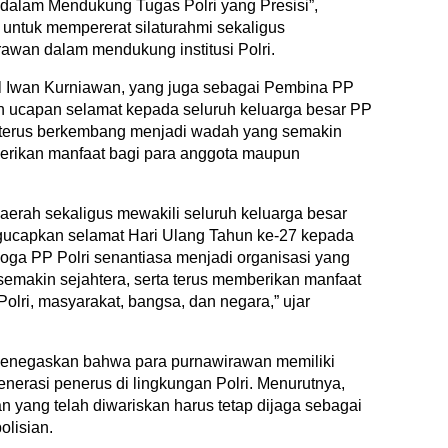
 dalam Mendukung Tugas Polri yang Presisi”,
untuk mempererat silaturahmi sekaligus
wan dalam mendukung institusi Polri.
ol Iwan Kurniawan, yang juga sebagai Pembina PP
an ucapan selamat kepada seluruh keluarga besar PP
but terus berkembang menjadi wadah yang semakin
erikan manfaat bagi para anggota maupun
daerah sekaligus mewakili seluruh keluarga besar
gucapkan selamat Hari Ulang Tahun ke-27 kepada
moga PP Polri senantiasa menjadi organisasi yang
semakin sejahtera, serta terus memberikan manfaat
 Polri, masyarakat, bangsa, dan negara,” ujar
enegaskan bahwa para purnawirawan memiliki
enerasi penerus di lingkungan Polri. Menurutnya,
n yang telah diwariskan harus tetap dijaga sebagai
olisian.