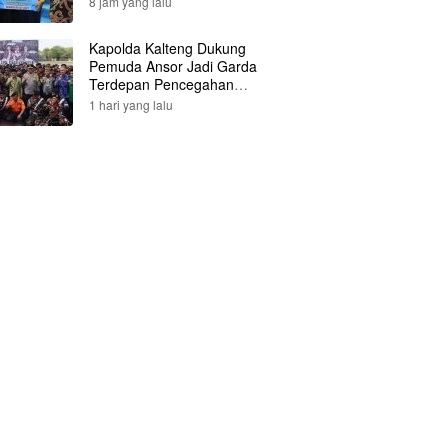
8 jam yang lalu
Kapolda Kalteng Dukung
Pemuda Ansor Jadi Garda
Terdepan Pencegahan
Karhutla
1 hari yang lalu