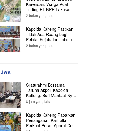
Karendan: Warga Adat
Tuding PT NPR Lakukan
Pengrusakan, Minta
2 bulan yang lalu
Perlindungan Hukum ke
Presiden
Kapolda Kalteng Pastikan
Tidak Ada Ruang bagi
Pelaku Kejahatan Jalanan,
121 Kasus Terungkap dan
2 bulan yang lalu
Ratusan Tersangka
Berhasil Dibekuk
stiwa
Silaturahmi Bersama
Taruna Akpol, Kapolda
Kalteng: Beri Manfaat Nyata
dan Inspiratif Bagi Siswa di
8 jam yang lalu
Sekolah Rakyat
Kapolda Kalteng Paparkan
Penanganan Karhutla,
Perkuat Peran Aparat Desa
dalam Pencegahan