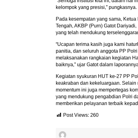
“Semoga institusi kita ini, dalam hal 
kelompok yang presisi,” pungkasnya.
Pada kesempatan yang sama, Ketua P
Tengah, AKBP (Purn) Gatot Dariyadi,
yang telah mendukung terselenggaran
“Ucapan terima kasih juga kami hatu
panitia, dan seluruh anggota PP Pol
melaksanakan rangkaian kegiatan Har
baiknya,” ujar Gatot dalam laporannya
Kegiatan syukuran HUT ke-27 PP Pol
keakraban dan kekeluargaan. Selain 
momentum ini juga mempertegas komit
yang mendukung pengabdian Polri da
memberikan pelayanan terbaik kepad
Post Views:
260