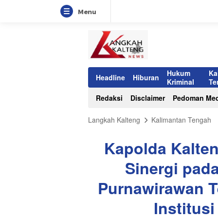
Menu
Hukum
Ka
Headline
Hiburan
Kriminal
Te
Redaksi
Disclaimer
Pedoman Med
Langkah Kalteng
Kalimantan Tengah
Kapolda Kalten
Sinergi pad
Purnawirawan Te
Institus