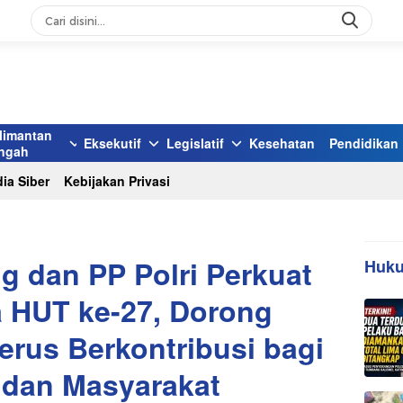
limantan
Eksekutif
Legislatif
Kesehatan
Pendidikan
ngah
ia Siber
Kebijakan Privasi
g dan PP Polri Perkuat
Huku
a HUT ke-27, Dorong
rus Berkontribusi bagi
i dan Masyarakat