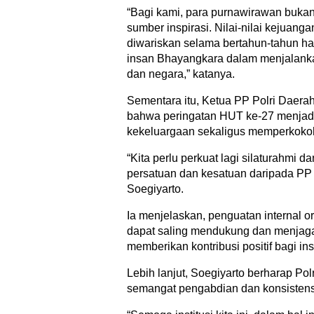
“Bagi kami, para purnawirawan bukan 
sumber inspirasi. Nilai-nilai kejuangan,
diwariskan selama bertahun-tahun har
insan Bhayangkara dalam menjalank
dan negara,” katanya.
Sementara itu, Ketua PP Polri Daera
bahwa peringatan HUT ke-27 menjad
kekeluargaan sekaligus memperkokoh 
“Kita perlu perkuat lagi silaturahmi d
persatuan dan kesatuan daripada PP P
Soegiyarto.
Ia menjelaskan, penguatan internal o
dapat saling mendukung dan menjaga 
memberikan kontribusi positif bagi in
Lebih lanjut, Soegiyarto berharap Pol
semangat pengabdian dan konsistens