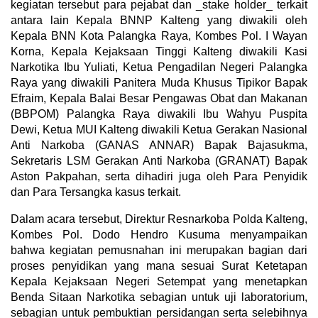
kegiatan tersebut para pejabat dan _stake holder_ terkait
antara lain Kepala BNNP Kalteng yang diwakili oleh
Kepala BNN Kota Palangka Raya, Kombes Pol. I Wayan
Korna, Kepala Kejaksaan Tinggi Kalteng diwakili Kasi
Narkotika Ibu Yuliati, Ketua Pengadilan Negeri Palangka
Raya yang diwakili Panitera Muda Khusus Tipikor Bapak
Efraim, Kepala Balai Besar Pengawas Obat dan Makanan
(BBPOM) Palangka Raya diwakili Ibu Wahyu Puspita
Dewi, Ketua MUI Kalteng diwakili Ketua Gerakan Nasional
Anti Narkoba (GANAS ANNAR) Bapak Bajasukma,
Sekretaris LSM Gerakan Anti Narkoba (GRANAT) Bapak
Aston Pakpahan, serta dihadiri juga oleh Para Penyidik
dan Para Tersangka kasus terkait.
Dalam acara tersebut, Direktur Resnarkoba Polda Kalteng,
Kombes Pol. Dodo Hendro Kusuma menyampaikan
bahwa kegiatan pemusnahan ini merupakan bagian dari
proses penyidikan yang mana sesuai Surat Ketetapan
Kepala Kejaksaan Negeri Setempat yang menetapkan
Benda Sitaan Narkotika sebagian untuk uji laboratorium,
sebagian untuk pembuktian persidangan serta selebihnya