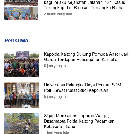
bagi Pelaku Kejahatan Jalanan, 121 Kasus
Terungkap dan Ratusan Tersangka Berhasil
Dibekuk
2 bulan yang lalu
Peristiwa
Kapolda Kalteng Dukung Pemuda Ansor Jadi
Garda Terdepan Pencegahan Karhutla
5 jam yang lalu
Universitas Palangka Raya Perkuat SDM
Polri Lewat Pusat Studi Kepolisian
5 jam yang lalu
Sigap Merespons Laporan Warga,
Ditsamapta Polda Kalteng Padamkan
Kebakaran Lahan
1 hari yang lalu