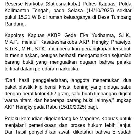
Reserse Narkoba (Satresnarkoba) Polres Kapuas, Polda
Kalimantan Tengah, pada Selasa (14/10/2025) sekitar
pukul 15.21 WIB di rumah keluarganya di Desa Tumbang
Randang.
Kapolres Kapuas AKBP Gede Eka Yudharma, S.I.K.,
M.A.P., melalui Kasatresnarkoba AKP Hengky Prasetyo,
S.Tr.K., M.H., S.I.K., membenarkan penangkapan tersebut.
Ia menjelaskan, petugas berhasil mengamankan sejumlah
barang bukti yang menguatkan dugaan bahwa pelaku
terlibat dalam peredaran narkotika.
“Dari hasil penggeledahan, anggota menemukan dua
paket plastik klip berisi kristal bening yang diduga sabu
dengan berat kotor 4,62 gram, satu buah timbangan digital
warna hitam, dan beberapa barang bukti lainnya,” ungkap
AKP Hengky pada Rabu (15/10/2025) pagi.
Pelaku kemudian digelandang ke Mapolres Kapuas untuk
menjalani pemeriksaan dan proses hukum lebih lanjut.
Dari hasil penyelidikan awal, diketahui bahwa E sudah