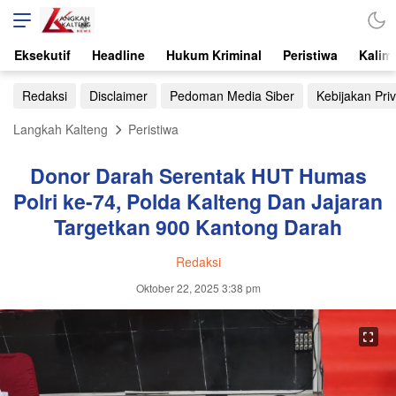
Eksekutif
Headline
Hukum Kriminal
Peristiwa
Kalim
Redaksi
Disclaimer
Pedoman Media Siber
Kebijakan Priv
Langkah Kalteng
Peristiwa
Donor Darah Serentak HUT Humas
Polri ke-74, Polda Kalteng Dan Jajaran
Targetkan 900 Kantong Darah
Redaksi
Oktober 22, 2025 3:38 pm