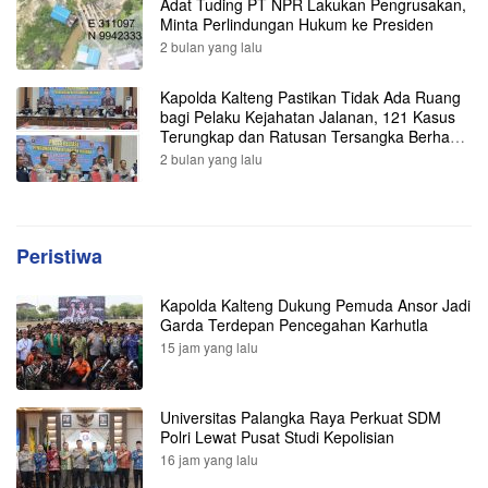
Adat Tuding PT NPR Lakukan Pengrusakan,
Minta Perlindungan Hukum ke Presiden
2 bulan yang lalu
Kapolda Kalteng Pastikan Tidak Ada Ruang
bagi Pelaku Kejahatan Jalanan, 121 Kasus
Terungkap dan Ratusan Tersangka Berhasil
Dibekuk
2 bulan yang lalu
Peristiwa
Kapolda Kalteng Dukung Pemuda Ansor Jadi
Garda Terdepan Pencegahan Karhutla
15 jam yang lalu
Universitas Palangka Raya Perkuat SDM
Polri Lewat Pusat Studi Kepolisian
16 jam yang lalu