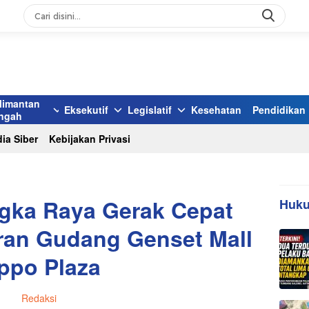
limantan
Eksekutif
Legislatif
Kesehatan
Pendidikan
ngah
ia Siber
Kebijakan Privasi
ngka Raya Gerak Cepat
Huku
ran Gudang Genset Mall
ppo Plaza
Redaksi