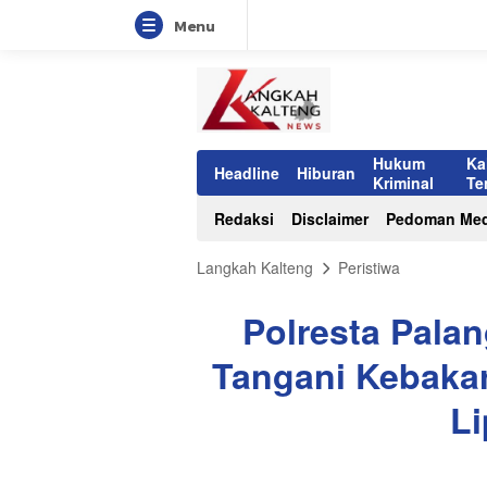
Menu
Hukum
Ka
Headline
Hiburan
Kriminal
Te
Redaksi
Disclaimer
Pedoman Med
Langkah Kalteng
Peristiwa
Polresta Pala
Tangani Kebaka
Li