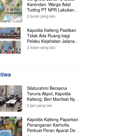
Karendan: Warga Adat
Tuding PT NPR Lakukan
Pengrusakan, Minta
2 bulan yang lalu
Perlindungan Hukum ke
Presiden
Kapolda Kalteng Pastikan
Tidak Ada Ruang bagi
Pelaku Kejahatan Jalanan,
121 Kasus Terungkap dan
2 bulan yang lalu
Ratusan Tersangka
Berhasil Dibekuk
stiwa
Silaturahmi Bersama
Taruna Akpol, Kapolda
Kalteng: Beri Manfaat Nyata
dan Inspiratif Bagi Siswa di
2 jam yang lalu
Sekolah Rakyat
Kapolda Kalteng Paparkan
Penanganan Karhutla,
Perkuat Peran Aparat Desa
dalam Pencegahan