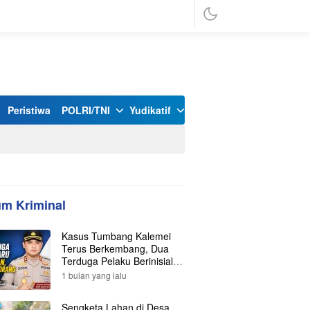
Peristiwa
POLRI/TNI
Yudikatif
m Kriminal
Kasus Tumbang Kalemei
Terus Berkembang, Dua
Terduga Pelaku Berinisial Y
dan L Ditangkap, Total Lima
1 bulan yang lalu
Orang Kini Diamankan
Polisi
Sengketa Lahan di Desa