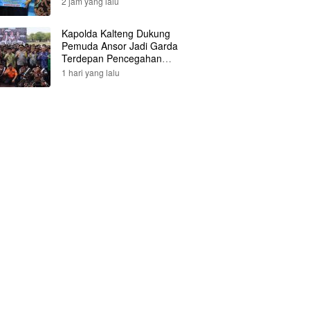
2 jam yang lalu
Kapolda Kalteng Dukung
Pemuda Ansor Jadi Garda
Terdepan Pencegahan
Karhutla
1 hari yang lalu