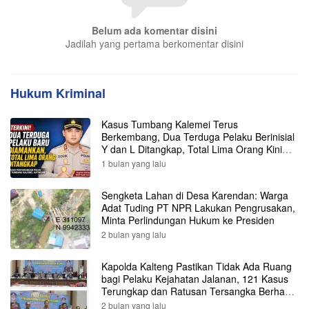
Belum ada komentar disini
Jadilah yang pertama berkomentar disini
Hukum Kriminal
Kasus Tumbang Kalemei Terus
Berkembang, Dua Terduga Pelaku Berinisial
Y dan L Ditangkap, Total Lima Orang Kini
Diamankan Polisi
1 bulan yang lalu
Sengketa Lahan di Desa Karendan: Warga
Adat Tuding PT NPR Lakukan Pengrusakan,
Minta Perlindungan Hukum ke Presiden
2 bulan yang lalu
Kapolda Kalteng Pastikan Tidak Ada Ruang
bagi Pelaku Kejahatan Jalanan, 121 Kasus
Terungkap dan Ratusan Tersangka Berhasil
Dibekuk
2 bulan yang lalu