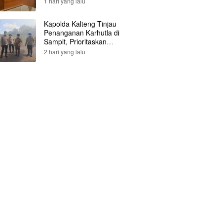
1 hari yang lalu
Kapolda Kalteng Tinjau
Penanganan Karhutla di
Sampit, Prioritaskan
Pemadaman di Titik
2 hari yang lalu
Terbakar