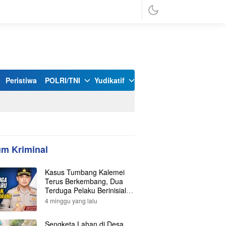
Peristiwa
POLRI/TNI
Yudikatif
m Kriminal
Kasus Tumbang Kalemei
Terus Berkembang, Dua
Terduga Pelaku Berinisial Y
dan L Ditangkap, Total Lima
4 minggu yang lalu
Orang Kini Diamankan
Polisi
Sengketa Lahan di Desa