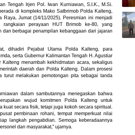
 Tengah Irjen Pol. Iwan Kurniawan, S.I.K., M.Si.
erada di kompleks Mako Satbrimob Polda Kalteng,
ka Raya, Jumat (14/11/2025). Peresmian ini menjadi
m rangkaian perayaan HUT Brimob ke-80, yang
 dan berbagai penampilan kebanggaan dari jajaran
at, dihadiri Pejabat Utama Polda Kalteng, para
imda, serta Gubernur Kalimantan Tengah H. Agustiar
r Kalteng menambah kekhidmatan acara, sekaligus
merintah daerah dan Polda Kalteng. Dalam prosesi
a turut melakukan pemotongan pita sebagai tanda
 Kurniawan dalam sambutannya menegaskan bahwa
rupakan wujud komitmen Polda Kalteng untuk
uat secara fisik, tetapi juga kokoh secara spiritual.
 pusat pembinaan rohani, tempat memperkuat nilai
setiap langkah pengabdian. Semoga keberadaannya
rsonel dan masyarakat,” ujarnya.