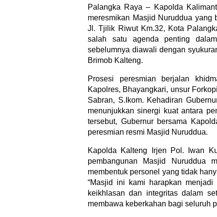
Palangka Raya – Kapolda Kalimantan
meresmikan Masjid Nuruddua yang b
Jl. Tjilik Riwut Km.32, Kota Palang
salah satu agenda penting dala
sebelumnya diawali dengan syukuran
Brimob Kalteng.
Prosesi peresmian berjalan khidm
Kapolres, Bhayangkari, unsur Forkop
Sabran, S.Ikom. Kehadiran Gubernu
menunjukkan sinergi kuat antara pe
tersebut, Gubernur bersama Kapold
peresmian resmi Masjid Nuruddua.
Kapolda Kalteng Irjen Pol. Iwan
pembangunan Masjid Nuruddua me
membentuk personel yang tidak hanya k
“Masjid ini kami harapkan menjadi
keikhlasan dan integritas dalam 
membawa keberkahan bagi seluruh pe