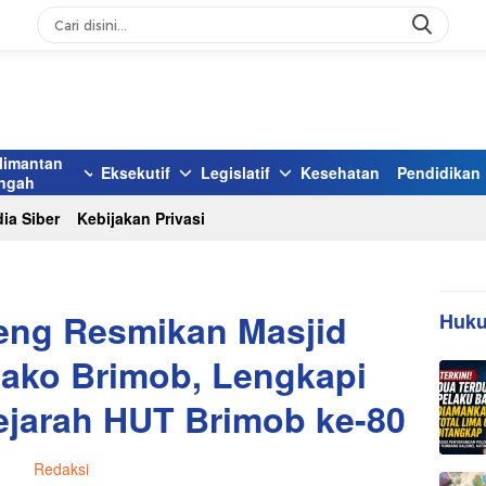
limantan
Eksekutif
Legislatif
Kesehatan
Pendidikan
ngah
ia Siber
Kebijakan Privasi
eng Resmikan Masjid
Huku
ako Brimob, Lengkapi
jarah HUT Brimob ke-80
Redaksi