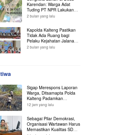
Karendan: Warga Adat
Tuding PT NPR Lakukan
Pengrusakan, Minta
2 bulan yang lalu
Perlindungan Hukum ke
Presiden
Kapolda Kalteng Pastikan
Tidak Ada Ruang bagi
Pelaku Kejahatan Jalanan,
121 Kasus Terungkap dan
2 bulan yang lalu
Ratusan Tersangka
Berhasil Dibekuk
stiwa
Sigap Merespons Laporan
Warga, Ditsamapta Polda
Kalteng Padamkan
Kebakaran Lahan
12 jam yang lalu
Sebagai Pilar Demokrasi,
Organisasi Wartawan Harus
Memastikan Kualitas SDM
Anggotanya.