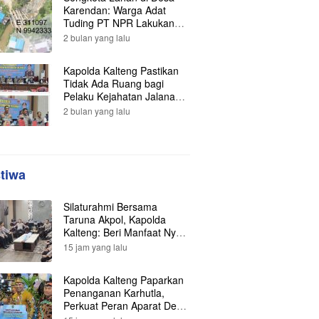
Karendan: Warga Adat
Tuding PT NPR Lakukan
Pengrusakan, Minta
2 bulan yang lalu
Perlindungan Hukum ke
Presiden
Kapolda Kalteng Pastikan
Tidak Ada Ruang bagi
Pelaku Kejahatan Jalanan,
121 Kasus Terungkap dan
2 bulan yang lalu
Ratusan Tersangka
Berhasil Dibekuk
stiwa
Silaturahmi Bersama
Taruna Akpol, Kapolda
Kalteng: Beri Manfaat Nyata
dan Inspiratif Bagi Siswa di
15 jam yang lalu
Sekolah Rakyat
Kapolda Kalteng Paparkan
Penanganan Karhutla,
Perkuat Peran Aparat Desa
dalam Pencegahan