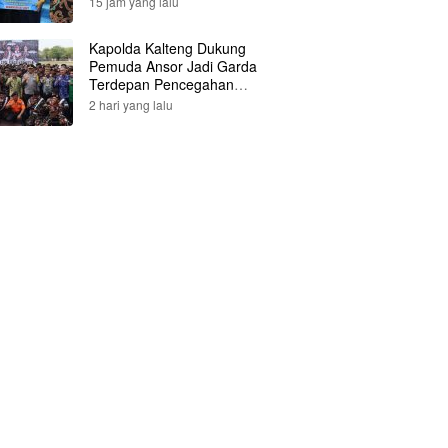
15 jam yang lalu
Kapolda Kalteng Dukung
Pemuda Ansor Jadi Garda
Terdepan Pencegahan
Karhutla
2 hari yang lalu