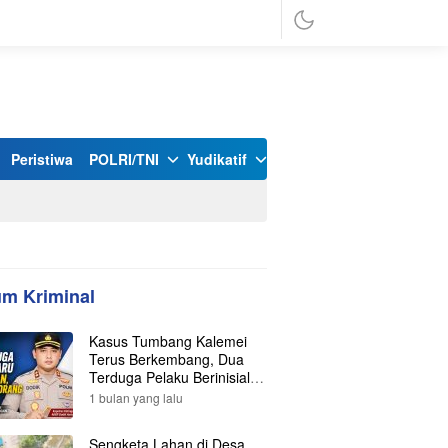
Peristiwa
POLRI/TNI
Yudikatif
m Kriminal
Kasus Tumbang Kalemei
Terus Berkembang, Dua
Terduga Pelaku Berinisial Y
dan L Ditangkap, Total Lima
1 bulan yang lalu
Orang Kini Diamankan
Polisi
Sengketa Lahan di Desa