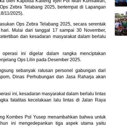
uka oleh Kapolda Kalteng Irjen Pol Iwan Kurniawan,
 Ops Zebra Telabang 2025, bertempat di Lapangan
18/11/2025).
 pasukan Ops Zebra Telabang 2025, secara serentak
 hari. Mulai dari tanggal 17 sampai 30 November,
etertiban dan kesadaran masyarakat dalam berlalu
operasi ini digelar dalam rangka menciptakan
enjelang Ops Lilin pada Desember 2025.
ngsung sebanyak ratusan personel gabungan dari
 Denpom, Dinas Perhubungan dan Jasa Raharja akan
rasi ini, kesadaran masyarakat dalam berlalu lintas
ka fatalitas kecelakaan lalu lintas di Jalan Raya
alteng Kombes Pol Yusep menambahkan bahwa untuk
ahun ini mengedepankan tiga aspek utama yaitu