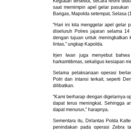
Kegiatan tersebut, secara resmi dib
saat memimpin apel gelar pasukan
Barigas, Mapolda setempat, Selasa (
“Hari ini kita menggelar apel gelar
diseluruh Polres jajaran selama 14
dengan tujuan untuk meningkatkan k
lintas,” ungkap Kapolda.
Irjen Iwan juga menyebut bahwa 
harkamtibmas, sekaligus kesiapan m
Selama pelaksanaan operasi berla
Polri dan intansi terkait, seperti
dilibatkan.
“Kami berharap dengan digelarnya ope
dapat terus meningkat. Sehingga ang
dapat menurun,” harapnya.
Sementara itu, Dirlantas Polda K
penindakan pada operasi Zebra t