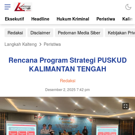
Eksekutif
Headline
Hukum Kriminal
Peristiwa
Kalim
Redaksi
Disclaimer
Pedoman Media Siber
Kebijakan Priv
Langkah Kalteng
Peristiwa
Rencana Program Strategi PUSKUD
KALIMANTAN TENGAH
Redaksi
Desember 2, 2025 7:42 pm