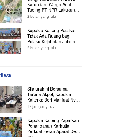
Karendan: Warga Adat
Tuding PT NPR Lakukan
Pengrusakan, Minta
2 bulan yang lalu
Perlindungan Hukum ke
Presiden
Kapolda Kalteng Pastikan
Tidak Ada Ruang bagi
Pelaku Kejahatan Jalanan,
121 Kasus Terungkap dan
2 bulan yang lalu
Ratusan Tersangka
Berhasil Dibekuk
stiwa
Silaturahmi Bersama
Taruna Akpol, Kapolda
Kalteng: Beri Manfaat Nyata
dan Inspiratif Bagi Siswa di
17 jam yang lalu
Sekolah Rakyat
Kapolda Kalteng Paparkan
Penanganan Karhutla,
Perkuat Peran Aparat Desa
dalam Pencegahan