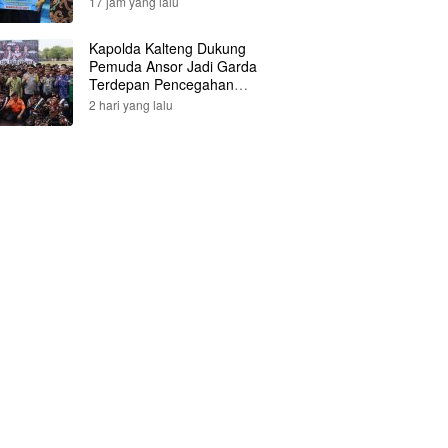
17 jam yang lalu
Kapolda Kalteng Dukung
Pemuda Ansor Jadi Garda
Terdepan Pencegahan
Karhutla
2 hari yang lalu