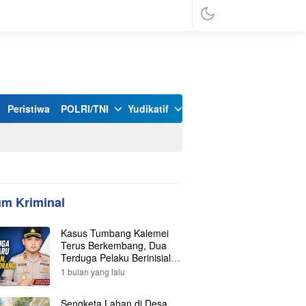
Peristiwa
POLRI/TNI
Yudikatif
m Kriminal
Kasus Tumbang Kalemei
Terus Berkembang, Dua
Terduga Pelaku Berinisial Y
dan L Ditangkap, Total Lima
1 bulan yang lalu
Orang Kini Diamankan
Polisi
Sengketa Lahan di Desa