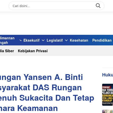
limantan
Eksekutif
Legislatif
Kesehatan
Pendidikan
ngah
ia Siber
Kebijakan Privasi
ngan Yansen A. Binti
Huku
syarakat DAS Rungan
enuh Sukacita Dan Tetap
hara Keamanan