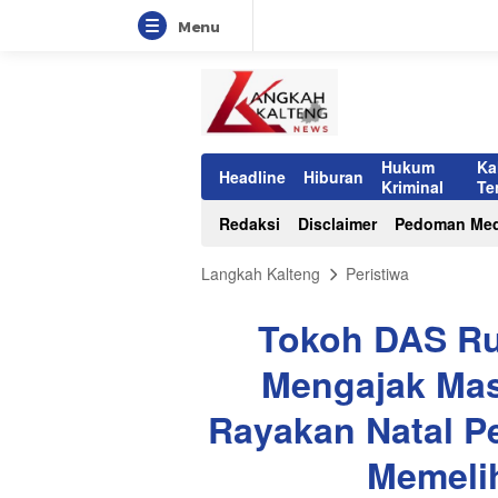
Menu
Hukum
Ka
Headline
Hiburan
Kriminal
Te
Redaksi
Disclaimer
Pedoman Med
Langkah Kalteng
Peristiwa
Tokoh DAS Ru
Mengajak Ma
Rayakan Natal P
Memeli