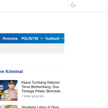
Peristiwa
POLRI/TNI
Yudikatif
m Kriminal
Kasus Tumbang Kalemei
Terus Berkembang, Dua
Terduga Pelaku Berinisial Y
dan L Ditangkap, Total Lima
1 bulan yang lalu
Orang Kini Diamankan
Polisi
Sengketa Lahan di Desa