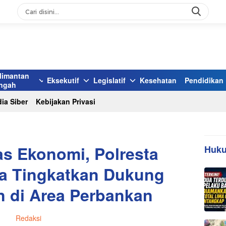
limantan
Eksekutif
Legislatif
Kesehatan
Pendidikan
ngah
ia Siber
Kebijakan Privasi
tas Ekonomi, Polresta
Huku
a Tingkatkan Dukung
 di Area Perbankan
Redaksi