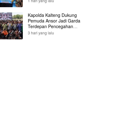
1 hari yang lalu
Kapolda Kalteng Dukung
Pemuda Ansor Jadi Garda
Terdepan Pencegahan
Karhutla
3 hari yang lalu