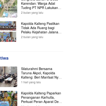
Karendan: Warga Adat
Tuding PT NPR Lakukan
Pengrusakan, Minta
2 bulan yang lalu
Perlindungan Hukum ke
Presiden
Kapolda Kalteng Pastikan
Tidak Ada Ruang bagi
Pelaku Kejahatan Jalanan,
121 Kasus Terungkap dan
2 bulan yang lalu
Ratusan Tersangka
Berhasil Dibekuk
stiwa
Silaturahmi Bersama
Taruna Akpol, Kapolda
Kalteng: Beri Manfaat Nyata
dan Inspiratif Bagi Siswa di
1 hari yang lalu
Sekolah Rakyat
Kapolda Kalteng Paparkan
Penanganan Karhutla,
Perkuat Peran Aparat Desa
dalam Pencegahan