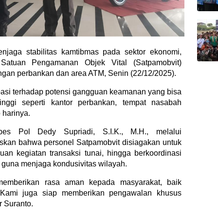
aga stabilitas kamtibmas pada sektor ekonomi,
 Satuan Pengamanan Objek Vital (Satpamobvit)
gan perbankan dan area ATM, Senin (22/12/2025).
ipasi terhadap potensi gangguan keamanan yang bisa
 tinggi seperti kantor perbankan, tempat nasabah
 harinya.
s Pol Dedy Supriadi, S.I.K., M.H., melalui
skan bahwa personel Satpamobvit disiagakan untuk
uan kegiatan transaksi tunai, hingga berkoordinasi
 guna menjaga kondusivitas wilayah.
 memberikan rasa aman kepada masyarakat, baik
Kami juga siap memberikan pengawalan khusus
r Suranto.