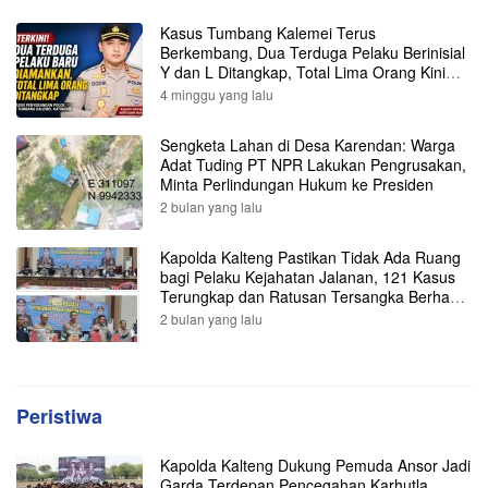
Kasus Tumbang Kalemei Terus
Berkembang, Dua Terduga Pelaku Berinisial
Y dan L Ditangkap, Total Lima Orang Kini
Diamankan Polisi
4 minggu yang lalu
Sengketa Lahan di Desa Karendan: Warga
Adat Tuding PT NPR Lakukan Pengrusakan,
Minta Perlindungan Hukum ke Presiden
2 bulan yang lalu
Kapolda Kalteng Pastikan Tidak Ada Ruang
bagi Pelaku Kejahatan Jalanan, 121 Kasus
Terungkap dan Ratusan Tersangka Berhasil
Dibekuk
2 bulan yang lalu
Peristiwa
Kapolda Kalteng Dukung Pemuda Ansor Jadi
Garda Terdepan Pencegahan Karhutla