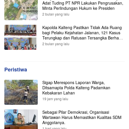
Adat Tuding PT NPR Lakukan Pengrusakan,
Minta Perlindungan Hukum ke Presiden
2 bulan yang lalu
Kapolda Kalteng Pastikan Tidak Ada Ruang
bagi Pelaku Kejahatan Jalanan, 121 Kasus
Terungkap dan Ratusan Tersangka Berhasil
Dibekuk
2 bulan yang lalu
Peristiwa
Sigap Merespons Laporan Warga,
Ditsamapta Polda Kalteng Padamkan
Kebakaran Lahan
19 jam yang lalu
Sebagai Pilar Demokrasi, Organisasi
Wartawan Harus Memastikan Kualitas SDM
Anggotanya.
1 hari yang lalu