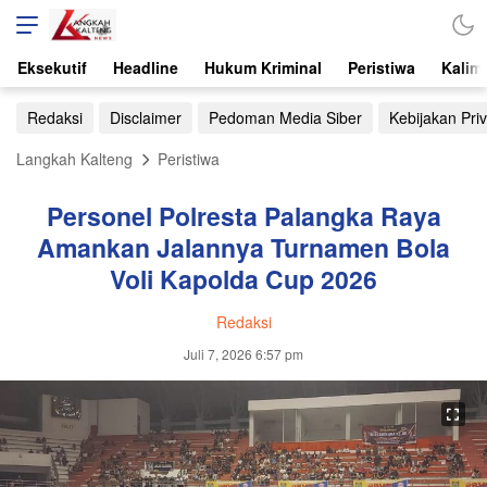
Eksekutif
Headline
Hukum Kriminal
Peristiwa
Kalim
Redaksi
Disclaimer
Pedoman Media Siber
Kebijakan Priv
Langkah Kalteng
Peristiwa
Personel Polresta Palangka Raya
Amankan Jalannya Turnamen Bola
Voli Kapolda Cup 2026
Redaksi
Juli 7, 2026 6:57 pm